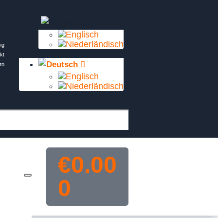
ng
kt
to
€
0.00
0