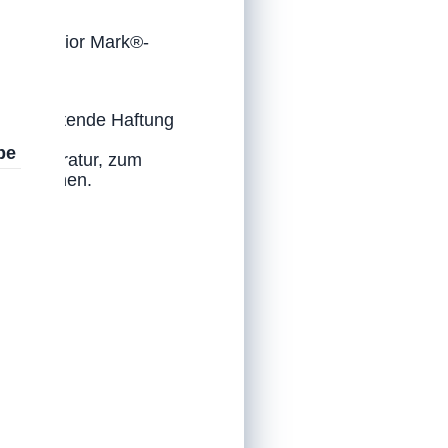
en Superior Mark®-
langanhaltende Haftung
be
zur Reparatur, zum
ht abziehen.