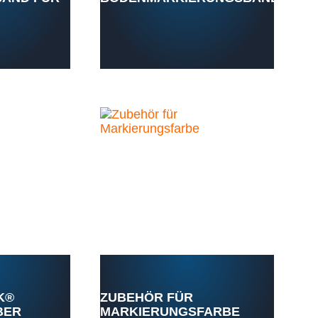
K®
ZUBEHÖR FÜR
BER
MARKIERUNGSFARBE