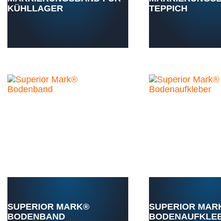
KÜHLLAGER
TEPPICH
SUPERIOR MARK®
SUPERIOR MAR
BODENBAND
BODENAUFKLE