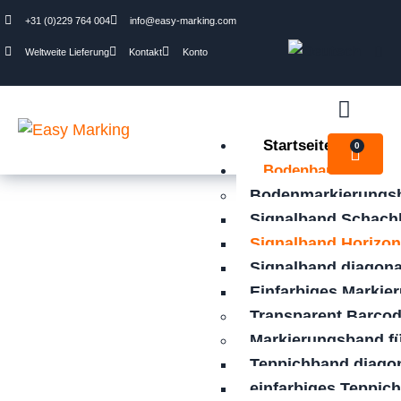
+31 (0)229 764 004
info@easy-marking.com
Weltweite Lieferung
Kontakt
Konto
Startseite
0
Bodenband
Bodenmarkierungs
Signalband Schachb
Signalband Horizon
Signalband diagona
Einfarbiges Markie
Transparent Barco
Signalband
Markierungsband fü
Horizontal
Teppichband diago
einfarbiges Teppic