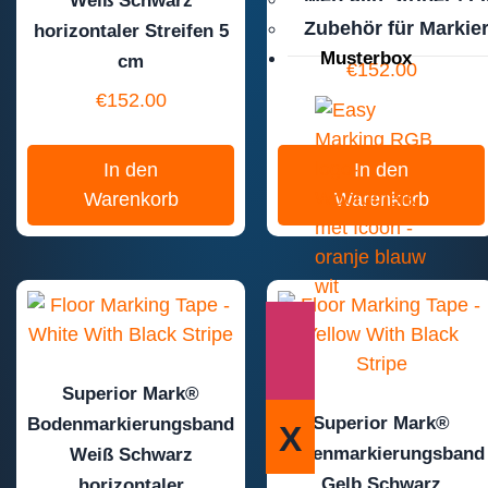
Weiß Schwarz
Gelb Rot horizontaler
Zubehör für Markie
horizontaler Streifen 5
Streifen 5 cm
Musterbox
cm
€
152.00
€
152.00
In den
In den
Warenkorb
Warenkorb
Superior Mark®
Superior Mark®
Bodenmarkierungsband
X
Bodenmarkierungsband
Weiß Schwarz
Gelb Schwarz
horizontaler