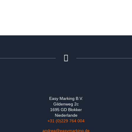
SCHNELL & EINFACH
Easy Marking B.V.
Gildenweg 2c
1695 GD Blokker
Niederlande
+31 (0)229 764 004
andrea@easymarking.de