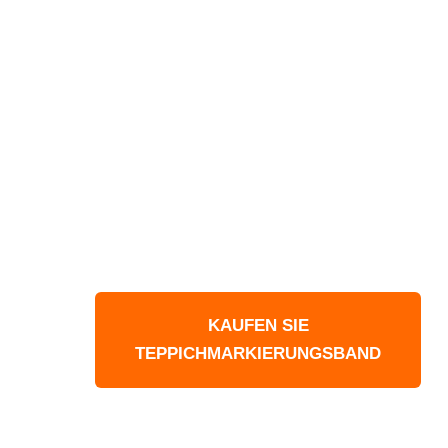
ETIKETTEN SCHÜTZEN
TEPPICHMARKIERUN
Machen Sie ihr Büro so sicher wie
möglich
KAUFEN SIE
TEPPICHMARKIERUNGSBAND