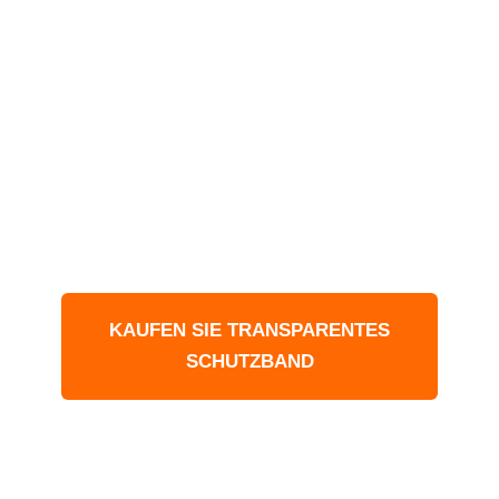
SCHÜTZEN SIE IHRE
ETIKETTEN
Unsere Etikettenschutzfolien sind die
effektivste Art, Ihre Barcodes und
Etiketten zu schützen.
KAUFEN SIE TRANSPARENTES
SCHUTZBAND