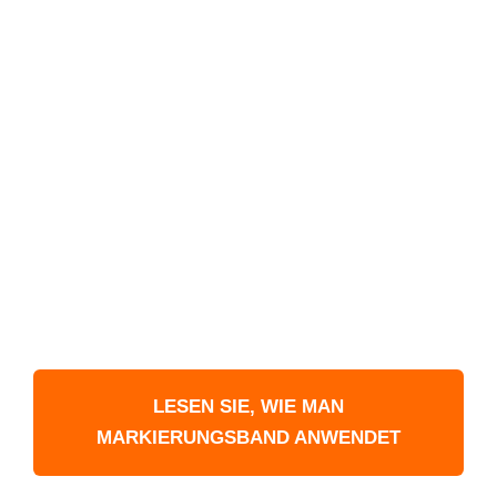
Wie bringt man
Bodenmarkierungsband
an?
Es ist wichtig, die Paletten organisiert zu halten,
um die Produktivität auf höchstem Niveau zu
halten, und den Fertigungsbereich frei von
Gegenständen zu haben, die Verletzungen oder
Produkt- und Maschinenschäden verursachen
können. Doch wie organisiert man den
Arbeitsplatz am besten so optimal wie möglich?
LESEN SIE, WIE MAN
MARKIERUNGSBAND ANWENDET