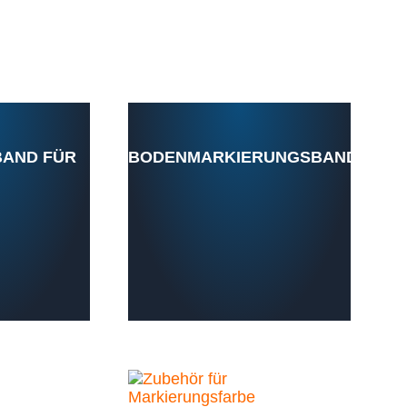
AND FÜR
BODENMARKIERUNGSBAND