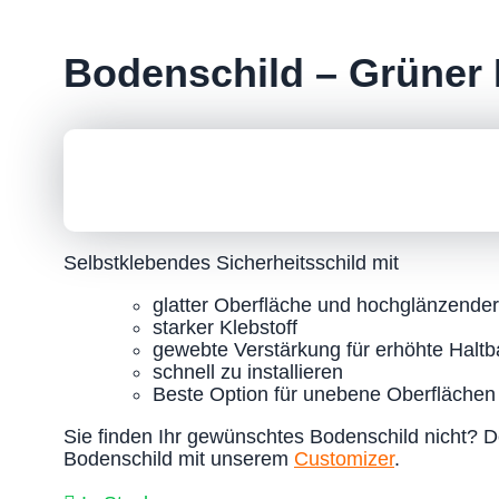
X-Markers
Fußabdruck Markierung
Punktmarkierungen
Bodenschild – Grüner
Bodenaufkleber
Verkehrs- und Organisationszeichen
Sicherheits- und Warnzeichen
Pfeil Markierung
Markierungsfarbe
Selbstklebendes Sicherheitsschild mit
Mercalin Markierungs-Sprühfarbe
Temporäre Markierungsfarbe
glatter Oberfläche und hochglänzender 
Mercalin Striper | Linienmarkierungsfarbe
starker Klebstoff
Zubehör für Markierungsfarbe
gewebte Verstärkung für erhöhte Haltb
Musterbox
schnell zu installieren
Beste Option für unebene Oberflächen
Sie finden Ihr gewünschtes Bodenschild nicht? Der
Bodenschild mit unserem
Customizer
.