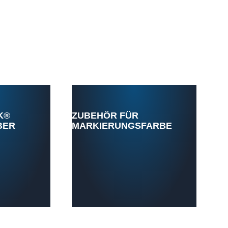
K®
ZUBEHÖR FÜR
BER
MARKIERUNGSFARBE