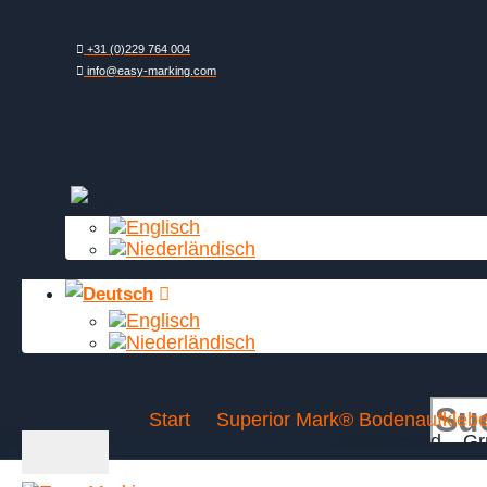
Zum
Inhalt
springen
+31 (0)229 764 004
info@easy-marking.com
Start
Superior Mark® Bodenaufklebe
Suche
Bodenschild – G