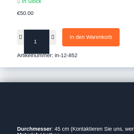
In Stock
X
€
50.00
Bodenschild
In den Warenkorb
-
Grüner
Fußgänger
Artikelnummer:
in-12-852
45cm
Menge
Zusätzliche Informationen
Durchmesser
: 45 cm (Kontaktieren Sie uns, we