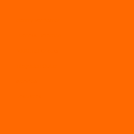
Identity Verification
Liveness Detection
Additional Checks
Integration Guide
Workflow
Resources