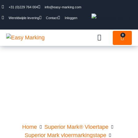
+31 (0)229 764 004
info@easy-marking.com
Wereldwijde levering
Contact
Inloggen
0
Geblokte
waarschuwingsmar
Home
Superior Mark® Vloertape
Superior Mark vloermarkingstape